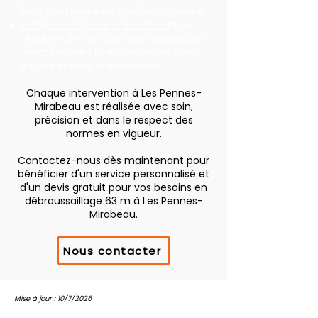
terrain et réduire les risques d'incendie.
La taille de haies et d'arbustes :
taille
régulière de vos haies et arbustes pour
structurer votre jardin, préserver votre
intimité et stimuler la floraison.
Chaque intervention à Les Pennes-
Mirabeau est réalisée avec soin,
précision et dans le respect des
normes en vigueur.
Contactez-nous dès maintenant pour
bénéficier d'un service personnalisé et
d'un devis gratuit pour vos besoins en
débroussaillage 63 m à Les Pennes-
Mirabeau.
Nous contacter
Mise à jour : 10/7/2026