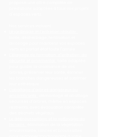
propose une offre complète de
prestations adaptées à tous vos projets
d'espaces verts.
Nos services incluent :
Le jardinage et l'entretien régulier :
tonte, désherbage, fertilisation et
arrosage pour maintenir vos espaces
verts en parfait état toute l'année.
L'élagage de formation, d'entretien, de
sécurité et ornemental :
taille adaptée
pour guider la croissance de vos
arbres, préserver leur santé, éliminer
les branches dangereuses et sublimer
leur esthétique.
L'abattage d'arbres dangereux ou
encombrants :
démontage et abattage
sécurisés d'arbres, même en espaces
restreints, avec évacuation complète
des déchets végétaux.
Le débroussaillage et le nettoyage de
terrains :
élimination de la végétation
envahissante, ronces et broussailles
pour redonner fonctionnalité à votre