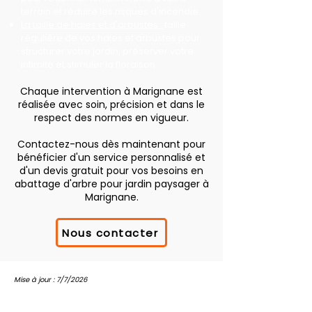
terrain et réduire les risques d'incendie.
La taille de haies et d'arbustes :
taille
régulière de vos haies et arbustes pour
structurer votre jardin, préserver votre
intimité et stimuler la floraison.
Chaque intervention à Marignane est
réalisée avec soin, précision et dans le
respect des normes en vigueur.
Contactez-nous dès maintenant pour
bénéficier d'un service personnalisé et
d'un devis gratuit pour vos besoins en
abattage d'arbre pour jardin paysager à
Marignane.
Nous contacter
Mise à jour : 7/7/2026