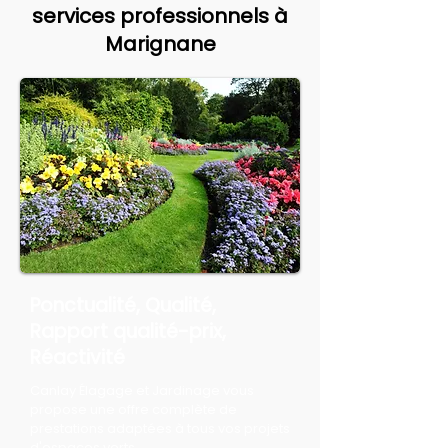
services professionnels à
Marignane
Ponctualité, Qualité,
Rapport qualité-prix,
Réactivité
Canlay Élagage et Jardinage vous
propose une offre complète de
prestations adaptées à tous vos projets
d'espaces verts.