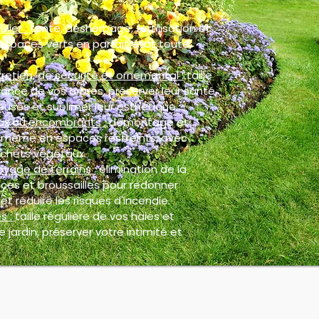
ulier :
tonte, désherbage, fertilisation et
espaces verts en parfait état toute
retien, de sécurité et ornemental :
taille
ance de vos arbres, préserver leur santé,
euses et sublimer leur esthétique.
ux ou encombrants :
démontage et
, même en espaces restreints, avec
chets végétaux.
oyage de terrains :
élimination de la
ces et broussailles pour redonner
et réduire les risques d'incendie.
s :
taille régulière de vos haies et
 jardin, préserver votre intimité et