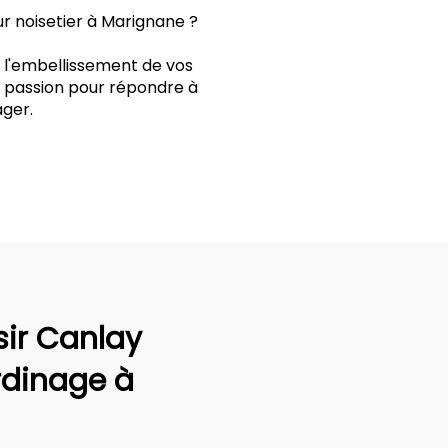
r noisetier à Marignane ?
t l'embellissement de vos
t passion pour répondre à
ger.
sir Canlay
rdinage à