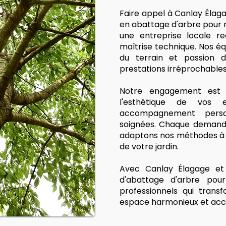
Faire appel à Canlay Élag
en abattage d'arbre pour no
une entreprise locale r
maîtrise technique. Nos équ
du terrain et passion d
prestations irréprochables
Notre engagement est s
l'esthétique de vos
accompagnement person
soignées. Chaque demande
adaptons nos méthodes à v
de votre jardin.
Avec Canlay Élagage et 
d'abattage d'arbre pou
professionnels qui trans
espace harmonieux et accu