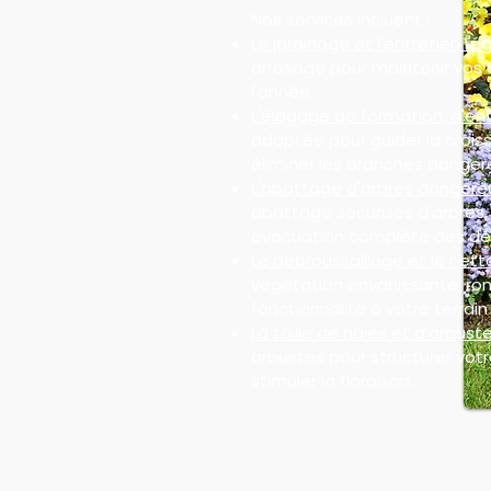
Nos services incluent :
Le jardinage et l'entretien rég
arrosage pour maintenir vos 
l'année.
L'élagage de formation, d'ent
adaptée pour guider la croiss
éliminer les branches danger
L'abattage d'arbres dangere
abattage sécurisés d'arbres
évacuation complète des dé
Le débroussaillage et le nett
végétation envahissante, ron
fonctionnalité à votre terrain 
La taille de haies et d'arbuste
arbustes pour structurer votre
stimuler la floraison.