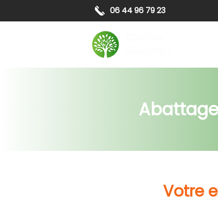
06 44 96 79 23
Elagag
Abattage 
Votre 