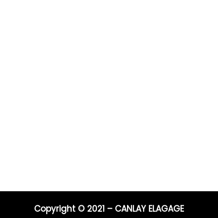
Prestations
Pour 
Vous po
0 ans
Elagage
Elagage
on
Abattage
directe
s
Taille de haie
Débroussaillage
Télépho
Mentions légales
Blog
06 44 9
04 91 81
Nos prestations par ville
E-mail :
entrep
Copyright © 2021 – CANLAY ELAGAGE