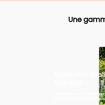
Une gamme
Ponctualité, Quali
Réactivité
Canlay Élagage et Jardinage
prestations adaptées à tous 