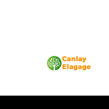
Canlay Elagage
Basée sur Marseille, depuis plus de 1
L’entreprise CANLAY ELAGAGE met s
savoir-faire au service de ses client
particuliers, comme professionnels. ​