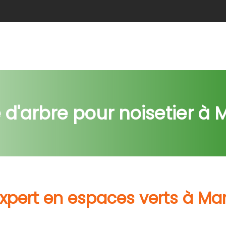
e
Abattage
Taille de haie
Débroussaillage
Nids c
d'arbre pour noisetier à
expert en espaces verts à Ma