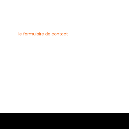
nous contacter
uvez joindre l’entreprise Canlay
 par téléphone, e-mail ou
ment via
le formulaire de contact
ne :
6 79 23
 08 21
risecanlay@gmail.com