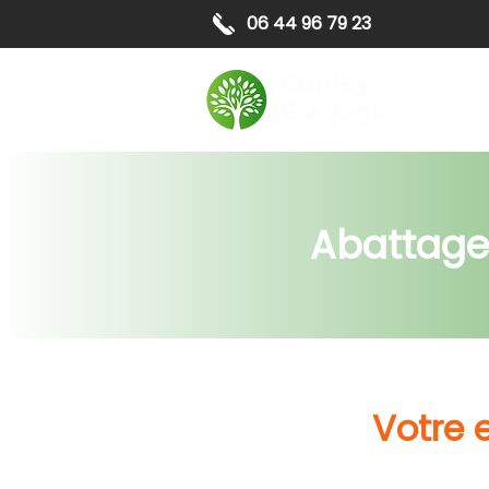
06 44 96 79 23
Elagag
Abattage
Votre 