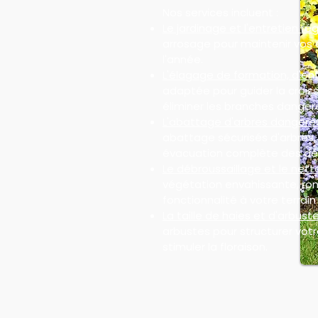
Nos services incluent :
Le jardinage et l'entretien rég
arrosage pour maintenir vos 
l'année.
L'élagage de formation, d'ent
adaptée pour guider la croiss
éliminer les branches danger
L'abattage d'arbres dangere
abattage sécurisés d'arbres
évacuation complète des dé
Le débroussaillage et le nett
végétation envahissante, ron
fonctionnalité à votre terrain 
La taille de haies et d'arbuste
arbustes pour structurer votre
stimuler la floraison.