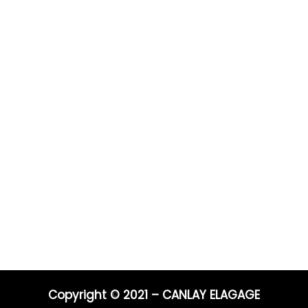
Prestations
Pour 
Vous po
0 ans
Elagage
Elagage
on
Abattage
directe
s
Taille de haie
Débroussaillage
Télépho
Mentions légales
Blog
06 44 9
04 91 81
Nos prestations par ville
E-mail :
entrep
Copyright © 2021 – CANLAY ELAGAGE