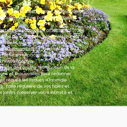
ulier :
tonte, désherbage, fertilisation et
espaces verts en parfait état toute
retien, de sécurité et ornemental :
taille
ance de vos arbres, préserver leur santé,
euses et sublimer leur esthétique.
ux ou encombrants :
démontage et
, même en espaces restreints, avec
chets végétaux.
oyage de terrains :
élimination de la
ces et broussailles pour redonner
et réduire les risques d'incendie.
s :
taille régulière de vos haies et
 jardin, préserver votre intimité et