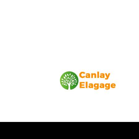
Canlay Elagage
Basée sur Marseille, depuis plus de 1
L’entreprise CANLAY ELAGAGE met s
savoir-faire au service de ses client
particuliers, comme professionnels. ​