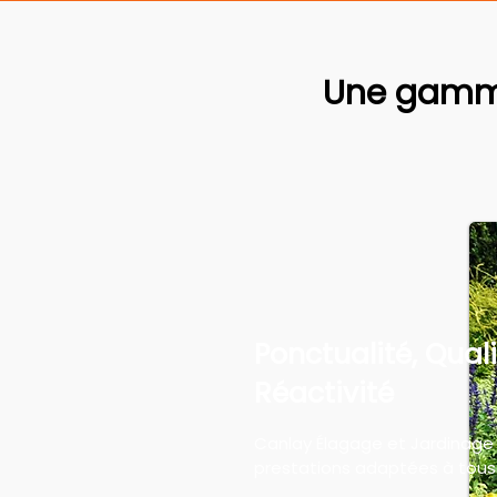
Une gamme
Ponctualité, Quali
Réactivité
Canlay Élagage et Jardinage
prestations adaptées à tous 