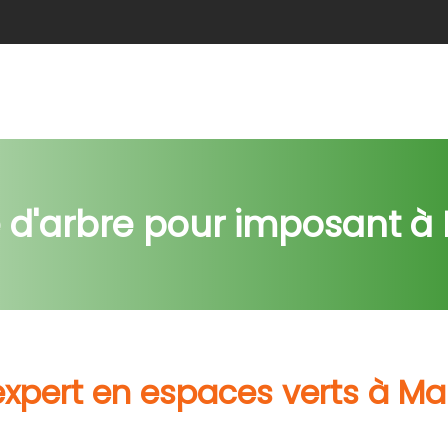
e
Abattage
Taille de haie
Débroussaillage
Nids c
 d'arbre pour imposant à
expert en espaces verts à Ma