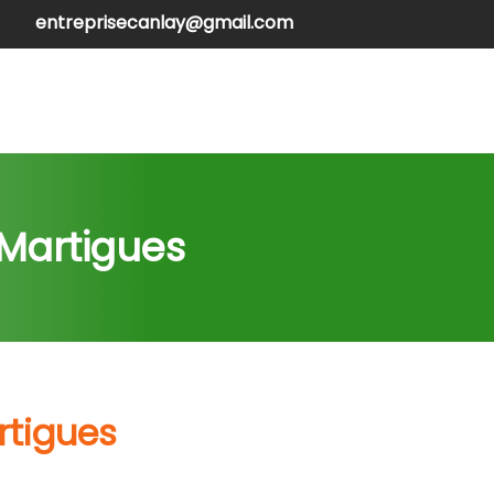
entreprisecanlay@gmail.com
henilles
Contactez-nous
 Martigues
rtigues