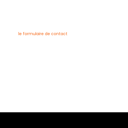
nous contacter
uvez joindre l’entreprise Canlay
 par téléphone, e-mail ou
ment via
le formulaire de contact
ne :
6 79 23
 08 21
risecanlay@gmail.com