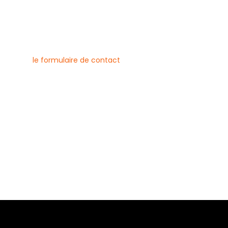
nous contacter
uvez joindre l’entreprise Canlay
 par téléphone, e-mail ou
ment via
le formulaire de contact
ne :
6 79 23
 08 21
risecanlay@gmail.com