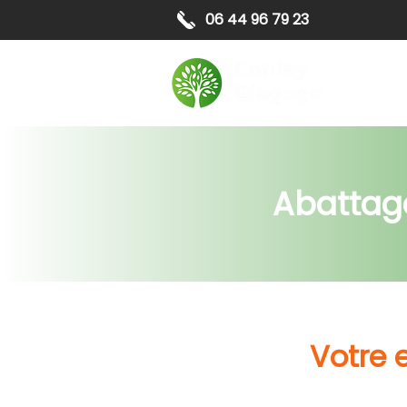
06 44 96 79 23
Elagag
Abattage
Votre 