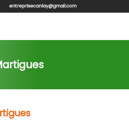
entreprisecanlay@gmail.com
henilles
Contactez-nous
Martigues
rtigues