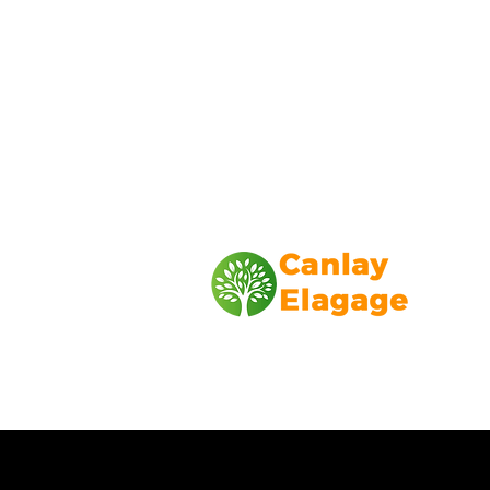
Canlay Elagage
Basée sur Marseille, depuis plus de 1
L’entreprise CANLAY ELAGAGE met s
savoir-faire au service de ses client
particuliers, comme professionnels. ​