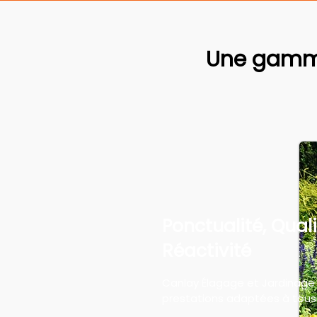
Une gamme
Ponctualité, Quali
Réactivité
Canlay Élagage et Jardinage
prestations adaptées à tous 