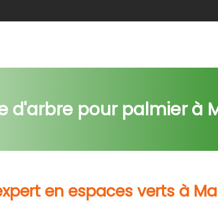
e
Abattage
Taille de haie
Débroussaillage
Nids c
 d'arbre pour palmier à 
expert en espaces verts à Ma