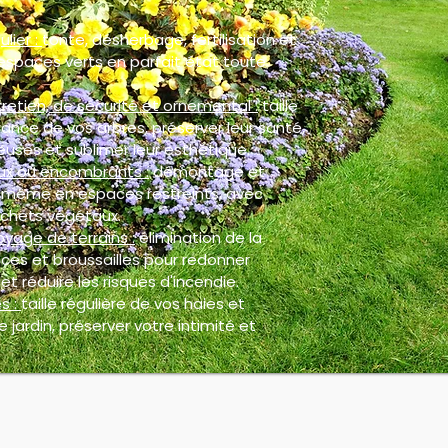
ulier :
tonte, désherbage, fertilisation et
espaces verts en parfait état toute
retien, de sécurité et ornemental :
taille
ance de vos arbres, préserver leur santé,
euses et sublimer leur esthétique.
ux ou encombrants :
démontage et
, même en espaces restreints, avec
chets végétaux.
oyage de terrains :
élimination de la
ces et broussailles pour redonner
et réduire les risques d'incendie.
s :
taille régulière de vos haies et
 jardin, préserver votre intimité et