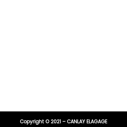
Prestations
Pour 
Vous po
0 ans
Elagage
Elagage
on
Abattage
directe
s
Taille de haie
Débroussaillage
Télépho
Mentions légales
Blog
06 44 9
04 91 81
Nos prestations par ville
E-mail :
entrep
Copyright © 2021 – CANLAY ELAGAGE