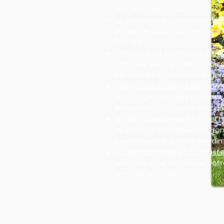
Nos services incluent :
Le jardinage et l'entretien rég
arrosage pour maintenir vos 
l'année.
L'élagage de formation, d'ent
adaptée pour guider la croiss
éliminer les branches danger
L'abattage d'arbres dangere
abattage sécurisés d'arbres
évacuation complète des dé
Le débroussaillage et le nett
végétation envahissante, ron
fonctionnalité à votre terrain 
La taille de haies et d'arbuste
arbustes pour structurer votre
stimuler la floraison.