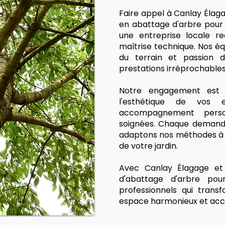
Faire appel à Canlay Élag
en abattage d'arbre pour p
une entreprise locale r
maîtrise technique. Nos équ
du terrain et passion d
prestations irréprochables
Notre engagement est s
l'esthétique de vos
accompagnement person
soignées. Chaque demande
adaptons nos méthodes à v
de votre jardin.
Avec Canlay Élagage et 
d'abattage d'arbre po
professionnels qui trans
espace harmonieux et accu