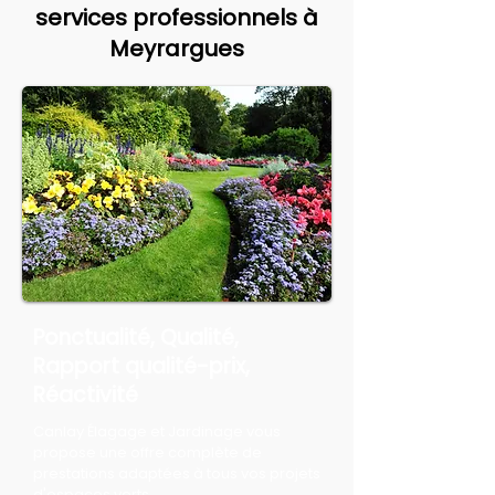
services professionnels à
Meyrargues
Ponctualité, Qualité,
Rapport qualité-prix,
Réactivité
Canlay Élagage et Jardinage vous
propose une offre complète de
prestations adaptées à tous vos projets
d'espaces verts.