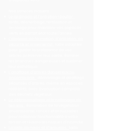
Nos services incluent :
Le jardinage et l'entretien régulier :
tonte, désherbage, fertilisation et
arrosage pour maintenir vos espaces
verts en parfait état toute l'année.
L'élagage de formation, d'entretien, de
sécurité et ornemental :
taille adaptée
pour guider la croissance de vos
arbres, préserver leur santé, éliminer
les branches dangereuses et sublimer
leur esthétique.
L'abattage d'arbres dangereux ou
encombrants :
démontage et abattage
sécurisés d'arbres, même en espaces
restreints, avec évacuation complète
des déchets végétaux.
Le débroussaillage et le nettoyage de
terrains :
élimination de la végétation
envahissante, ronces et broussailles
pour redonner fonctionnalité à votre
terrain et réduire les risques d'incendie.
La taille de haies et d'arbustes :
taille