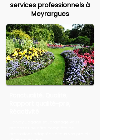
services professionnels à
Meyrargues
Ponctualité, Qualité,
Rapport qualité-prix,
Réactivité
Canlay Élagage et Jardinage vous
propose une offre complète de
prestations adaptées à tous vos projets
d'espaces verts.