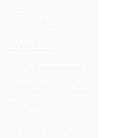
Nos services incluent :
Le jardinage et l'entretien régulier :
tonte, désherbage, fertilisation et
arrosage pour maintenir vos espaces
verts en parfait état toute l'année.
L'élagage de formation, d'entretien, de
sécurité et ornemental :
taille adaptée
pour guider la croissance de vos
arbres, préserver leur santé, éliminer
les branches dangereuses et sublimer
leur esthétique.
L'abattage d'arbres dangereux ou
encombrants :
démontage et abattage
sécurisés d'arbres, même en espaces
restreints, avec évacuation complète
des déchets végétaux.
Le débroussaillage et le nettoyage de
terrains :
élimination de la végétation
envahissante, ronces et broussailles
pour redonner fonctionnalité à votre
terrain et réduire les risques d'incendie.
La taille de haies et d'arbustes :
taille