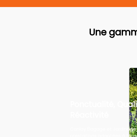
Une gamme
Ponctualité, Quali
Réactivité
Canlay Élagage et Jardinage
prestations adaptées à tous 