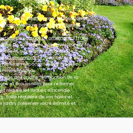
ulier :
tonte, désherbage, fertilisation et
espaces verts en parfait état toute
retien, de sécurité et ornemental :
taille
ance de vos arbres, préserver leur santé,
euses et sublimer leur esthétique.
ux ou encombrants :
démontage et
, même en espaces restreints, avec
chets végétaux.
oyage de terrains :
élimination de la
ces et broussailles pour redonner
et réduire les risques d'incendie.
s :
taille régulière de vos haies et
 jardin, préserver votre intimité et