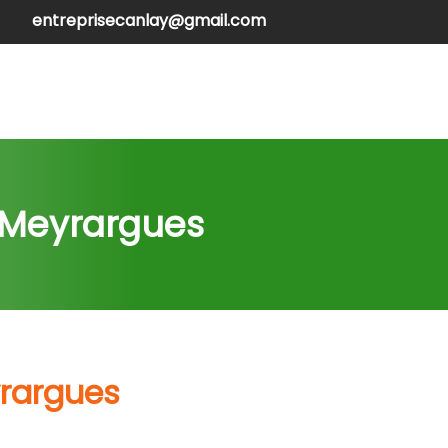
entreprisecanlay@gmail.com
henilles
Contactez-nous
à Meyrargues
yrargues