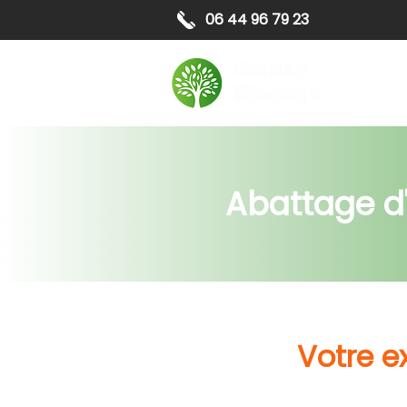
06 44 96 79 23
Elagag
Abattage d'
Votre e