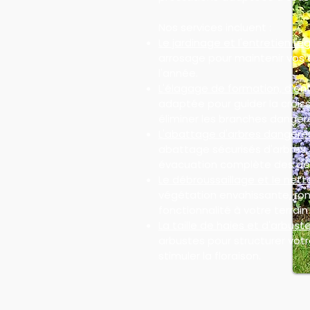
Nos services incluent :
Le jardinage et l'entretien rég
arrosage pour maintenir vos 
l'année.
L'élagage de formation, d'ent
adaptée pour guider la croiss
éliminer les branches danger
L'abattage d'arbres dangere
abattage sécurisés d'arbres
évacuation complète des dé
Le débroussaillage et le nett
végétation envahissante, ron
fonctionnalité à votre terrain 
La taille de haies et d'arbuste
arbustes pour structurer votre
stimuler la floraison.