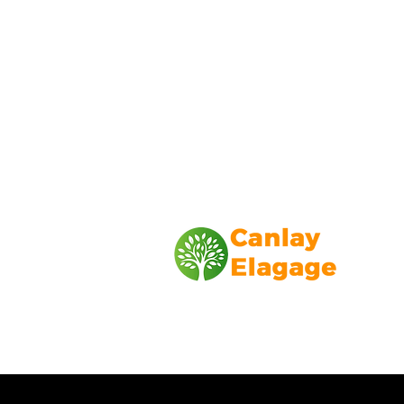
Canlay Elagage
Basée sur Marseille, depuis plus de 1
L’entreprise CANLAY ELAGAGE met s
savoir-faire au service de ses client
particuliers, comme professionnels. ​