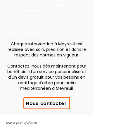
pour redonner fonctionnalité à votre
terrain et réduire les risques d'incendie.
La taille de haies et d'arbustes :
taille
régulière de vos haies et arbustes pour
structurer votre jardin, préserver votre
intimité et stimuler la floraison.
Chaque intervention à Meyreuil est
réalisée avec soin, précision et dans le
respect des normes en vigueur.
Contactez-nous dès maintenant pour
bénéficier d'un service personnalisé et
d'un devis gratuit pour vos besoins en
abattage d'arbre pour jardin
méditerranéen à Meyreuil.
Nous contacter
Mise à jour : 7/7/2026