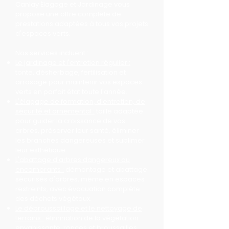
Canlay Élagage et Jardinage vous
propose une offre complète de
prestations adaptées à tous vos projets
d'espaces verts.
Nos services incluent :
Le jardinage et l'entretien régulier :
tonte, désherbage, fertilisation et
arrosage pour maintenir vos espaces
verts en parfait état toute l'année.
L'élagage de formation, d'entretien, de
sécurité et ornemental :
taille adaptée
pour guider la croissance de vos
arbres, préserver leur santé, éliminer
les branches dangereuses et sublimer
leur esthétique.
L'abattage d'arbres dangereux ou
encombrants :
démontage et abattage
sécurisés d'arbres, même en espaces
restreints, avec évacuation complète
des déchets végétaux.
Le débroussaillage et le nettoyage de
terrains :
élimination de la végétation
envahissante, ronces et broussailles