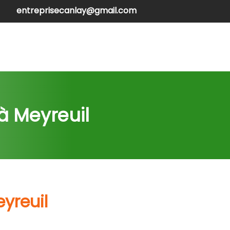
entreprisecanlay@gmail.com
henilles
Contactez-nous
à Meyreuil
yreuil