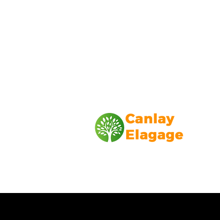
Canlay Elagage
Basée sur Marseille, depuis plus de 1
L’entreprise CANLAY ELAGAGE met s
savoir-faire au service de ses client
particuliers, comme professionnels. ​