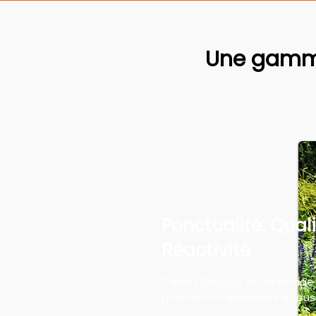
Une gamme
Ponctualité, Quali
Réactivité
Canlay Élagage et Jardinage
prestations adaptées à tous 