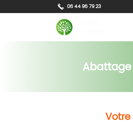
06 44 96 79 23
Elagag
Abattage 
Votre