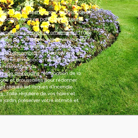
ulier :
tonte, désherbage, fertilisation et
espaces verts en parfait état toute
retien, de sécurité et ornemental :
taille
ance de vos arbres, préserver leur santé,
euses et sublimer leur esthétique.
ux ou encombrants :
démontage et
, même en espaces restreints, avec
chets végétaux.
oyage de terrains :
élimination de la
ces et broussailles pour redonner
et réduire les risques d'incendie.
s :
taille régulière de vos haies et
 jardin, préserver votre intimité et