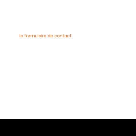
nous contacter
uvez joindre l’entreprise Canlay
 par téléphone, e-mail ou
ment via
le formulaire de contact
ne :
6 79 23
 08 21
risecanlay@gmail.com