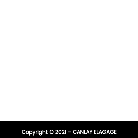
Prestations
Pour 
Vous po
0 ans
Elagage
Elagage
on
Abattage
directe
s
Taille de haie
Débroussaillage
Télépho
Mentions légales
Blog
06 44 9
04 91 81
Nos prestations par ville
E-mail :
entrep
Copyright © 2021 – CANLAY ELAGAGE