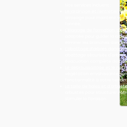
Nos services incluent :
Le jardinage et l'entretien rég
arrosage pour maintenir vos 
l'année.
L'élagage de formation, d'ent
adaptée pour guider la croiss
éliminer les branches danger
L'abattage d'arbres dangere
abattage sécurisés d'arbres
évacuation complète des dé
Le débroussaillage et le nett
végétation envahissante, ron
fonctionnalité à votre terrain 
La taille de haies et d'arbuste
arbustes pour structurer votre
stimuler la floraison.