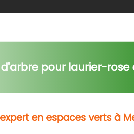
e
Abattage
Taille de haie
Débroussaillage
Nids c
d'arbre pour laurier-rose 
 expert en espaces verts à Me