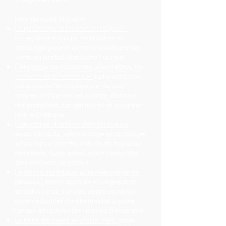
Nos services incluent :
Le jardinage et l'entretien régulier :
tonte, désherbage, fertilisation et
arrosage pour maintenir vos espaces
verts en parfait état toute l'année.
L'élagage de formation, d'entretien, de
sécurité et ornemental :
taille adaptée
pour guider la croissance de vos
arbres, préserver leur santé, éliminer
les branches dangereuses et sublimer
leur esthétique.
L'abattage d'arbres dangereux ou
encombrants :
démontage et abattage
sécurisés d'arbres, même en espaces
restreints, avec évacuation complète
des déchets végétaux.
Le débroussaillage et le nettoyage de
terrains :
élimination de la végétation
envahissante, ronces et broussailles
pour redonner fonctionnalité à votre
terrain et réduire les risques d'incendie.
La taille de haies et d'arbustes :
taille