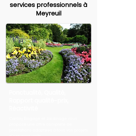
services professionnels à
Meyreuil
Ponctualité, Qualité,
Rapport qualité-prix,
Réactivité
Canlay Élagage et Jardinage vous
propose une offre complète de
prestations adaptées à tous vos projets
d'espaces verts.