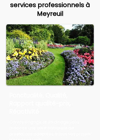
services professionnels à
Meyreuil
Ponctualité, Qualité,
Rapport qualité-prix,
Réactivité
Canlay Élagage et Jardinage vous
propose une offre complète de
prestations adaptées à tous vos projets
d'espaces verts.