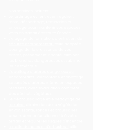
Nos services incluent :
Le jardinage et l'entretien régulier :
tonte, désherbage, fertilisation et
arrosage pour maintenir vos espaces
verts en parfait état toute l'année.
L'élagage de formation, d'entretien, de
sécurité et ornemental :
taille adaptée
pour guider la croissance de vos
arbres, préserver leur santé, éliminer
les branches dangereuses et sublimer
leur esthétique.
L'abattage d'arbres dangereux ou
encombrants :
démontage et abattage
sécurisés d'arbres, même en espaces
restreints, avec évacuation complète
des déchets végétaux.
Le débroussaillage et le nettoyage de
terrains :
élimination de la végétation
envahissante, ronces et broussailles
pour redonner fonctionnalité à votre
terrain et réduire les risques d'incendie.
La taille de haies et d'arbustes :
taille