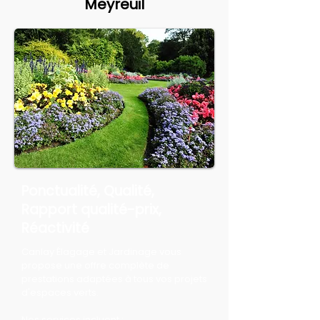
Meyreuil
Ponctualité, Qualité,
Rapport qualité-prix,
Réactivité
Canlay Élagage et Jardinage vous
propose une offre complète de
prestations adaptées à tous vos projets
d'espaces verts.
Nos services incluent :