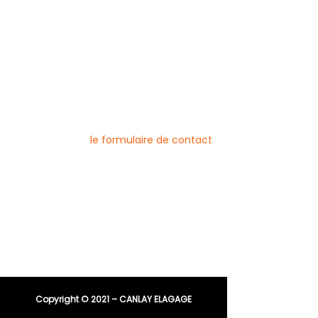
Mentions légales
Blog
Nos prestations par ville
Pour nous contacter
Vous pouvez joindre l’entreprise Canlay
Elagage par téléphone, e-mail ou
directement via
le formulaire de contact
Téléphone :
06 44 96 79 23
04 91 81 08 21
E-mail :
entreprisecanlay@gmail.com
Copyright © 2021 – CANLAY ELAGAGE