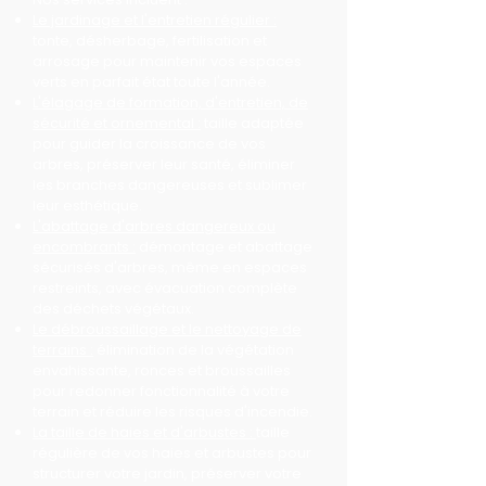
Le jardinage et l'entretien régulier :
tonte, désherbage, fertilisation et
arrosage pour maintenir vos espaces
verts en parfait état toute l'année.
L'élagage de formation, d'entretien, de
sécurité et ornemental :
taille adaptée
pour guider la croissance de vos
arbres, préserver leur santé, éliminer
les branches dangereuses et sublimer
leur esthétique.
L'abattage d'arbres dangereux ou
encombrants :
démontage et abattage
sécurisés d'arbres, même en espaces
restreints, avec évacuation complète
des déchets végétaux.
Le débroussaillage et le nettoyage de
terrains :
élimination de la végétation
envahissante, ronces et broussailles
pour redonner fonctionnalité à votre
terrain et réduire les risques d'incendie.
La taille de haies et d'arbustes :
taille
régulière de vos haies et arbustes pour
structurer votre jardin, préserver votre