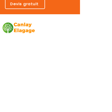
Devis gratuit
Canlay Elagage
Basée sur Marseille, depuis plus de 10 ans
L’entreprise CANLAY ELAGAGE met son
savoir-faire au service de ses clients
particuliers, comme professionnels. ​
Prestations
Elagage
Abattage
Taille de haie
Débroussaillage