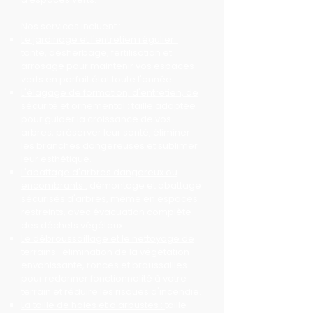
Nos services incluent :
Le jardinage et l'entretien régulier :
tonte, désherbage, fertilisation et
arrosage pour maintenir vos espaces
verts en parfait état toute l'année.
L'élagage de formation, d'entretien, de
sécurité et ornemental :
taille adaptée
pour guider la croissance de vos
arbres, préserver leur santé, éliminer
les branches dangereuses et sublimer
leur esthétique.
L'abattage d'arbres dangereux ou
encombrants :
démontage et abattage
sécurisés d'arbres, même en espaces
restreints, avec évacuation complète
des déchets végétaux.
Le débroussaillage et le nettoyage de
terrains :
élimination de la végétation
envahissante, ronces et broussailles
pour redonner fonctionnalité à votre
terrain et réduire les risques d'incendie.
La taille de haies et d'arbustes :
taille