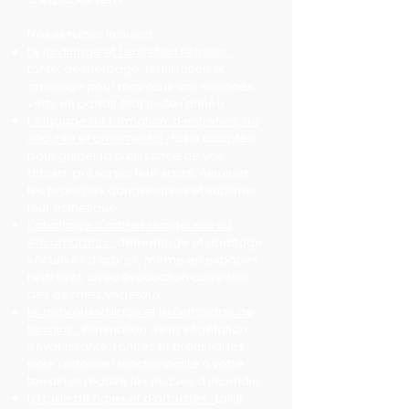
Nos services incluent :
Le jardinage et l'entretien régulier :
tonte, désherbage, fertilisation et
arrosage pour maintenir vos espaces
verts en parfait état toute l'année.
L'élagage de formation, d'entretien, de
sécurité et ornemental :
taille adaptée
pour guider la croissance de vos
arbres, préserver leur santé, éliminer
les branches dangereuses et sublimer
leur esthétique.
L'abattage d'arbres dangereux ou
encombrants :
démontage et abattage
sécurisés d'arbres, même en espaces
restreints, avec évacuation complète
des déchets végétaux.
Le débroussaillage et le nettoyage de
terrains :
élimination de la végétation
envahissante, ronces et broussailles
pour redonner fonctionnalité à votre
terrain et réduire les risques d'incendie.
La taille de haies et d'arbustes :
taille