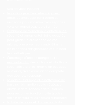
Nos services incluent :
Le jardinage et l'entretien régulier :
tonte, désherbage, fertilisation et
arrosage pour maintenir vos espaces
verts en parfait état toute l'année.
L'élagage de formation, d'entretien, de
sécurité et ornemental :
taille adaptée
pour guider la croissance de vos
arbres, préserver leur santé, éliminer
les branches dangereuses et sublimer
leur esthétique.
L'abattage d'arbres dangereux ou
encombrants :
démontage et abattage
sécurisés d'arbres, même en espaces
restreints, avec évacuation complète
des déchets végétaux.
Le débroussaillage et le nettoyage de
terrains :
élimination de la végétation
envahissante, ronces et broussailles
pour redonner fonctionnalité à votre
terrain et réduire les risques d'incendie.
La taille de haies et d'arbustes :
taille