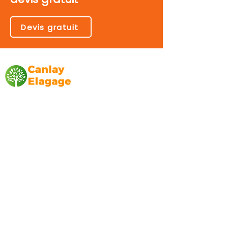
Devis gratuit
Canlay Elagage
Basée sur Marseille, depuis plus de 10 ans
L’entreprise CANLAY ELAGAGE met son
savoir-faire au service de ses clients
particuliers, comme professionnels. ​
Prestations
Elagage
Abattage