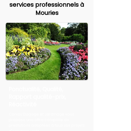
services professionnels à
Mouries
Ponctualité, Qualité,
Rapport qualité-prix,
Réactivité
Canlay Élagage et Jardinage vous
propose une offre complète de
prestations adaptées à tous vos projets
d'espaces verts.