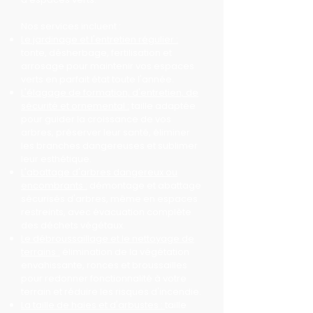
Nos services incluent :
Le jardinage et l'entretien régulier :
tonte, désherbage, fertilisation et
arrosage pour maintenir vos espaces
verts en parfait état toute l'année.
L'élagage de formation, d'entretien, de
sécurité et ornemental :
taille adaptée
pour guider la croissance de vos
arbres, préserver leur santé, éliminer
les branches dangereuses et sublimer
leur esthétique.
L'abattage d'arbres dangereux ou
encombrants :
démontage et abattage
sécurisés d'arbres, même en espaces
restreints, avec évacuation complète
des déchets végétaux.
Le débroussaillage et le nettoyage de
terrains :
élimination de la végétation
envahissante, ronces et broussailles
pour redonner fonctionnalité à votre
terrain et réduire les risques d'incendie.
La taille de haies et d'arbustes :
taille