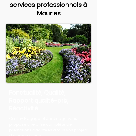
services professionnels à
Mouries
Ponctualité, Qualité,
Rapport qualité-prix,
Réactivité
Canlay Élagage et Jardinage vous
propose une offre complète de
prestations adaptées à tous vos projets
d'espaces verts.