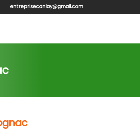
entreprisecanlay@gmail.com
henilles
Contactez-nous
ac
Rognac