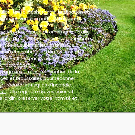
ulier :
tonte, désherbage, fertilisation et
espaces verts en parfait état toute
retien, de sécurité et ornemental :
taille
ance de vos arbres, préserver leur santé,
euses et sublimer leur esthétique.
ux ou encombrants :
démontage et
, même en espaces restreints, avec
chets végétaux.
oyage de terrains :
élimination de la
ces et broussailles pour redonner
et réduire les risques d'incendie.
s :
taille régulière de vos haies et
 jardin, préserver votre intimité et