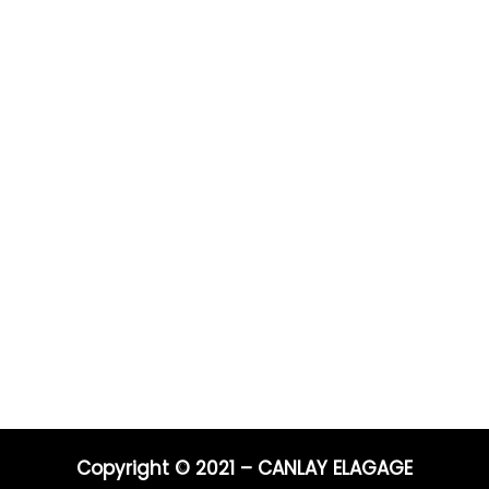
Prestations
Pour 
Vous po
0 ans
Elagage
Elagage
on
Abattage
directe
s
Taille de haie
Débroussaillage
Télépho
Mentions légales
Blog
06 44 9
04 91 81
Nos prestations par ville
E-mail :
entrep
Copyright © 2021 – CANLAY ELAGAGE