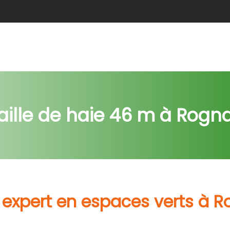
e
Abattage
Taille de haie
Débroussaillage
Nids c
aille de haie 46 m à Rogn
 expert en espaces verts à 