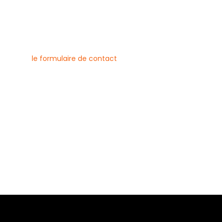
nous contacter
uvez joindre l’entreprise Canlay
 par téléphone, e-mail ou
ment via
le formulaire de contact
ne :
6 79 23
 08 21
risecanlay@gmail.com