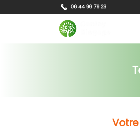
06 44 96 79 23
Elagag
T
Votre