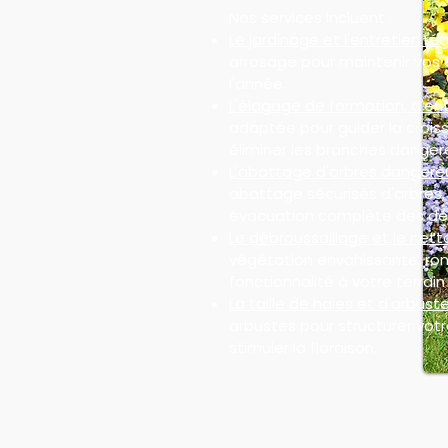
Nos services incluent :
Le jardinage et l'entretien rég
arrosage pour maintenir vos 
l'année.
L'élagage de formation, d'ent
adaptée pour guider la croiss
éliminer les branches danger
L'abattage d'arbres dangere
abattage sécurisés d'arbres
évacuation complète des dé
Le débroussaillage et le nett
végétation envahissante, ron
fonctionnalité à votre terrain 
La taille de haies et d'arbuste
arbustes pour structurer votre
stimuler la floraison.