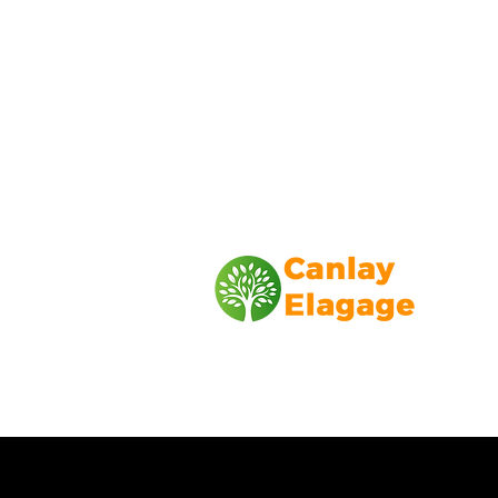
Canlay Elagage
Basée sur Marseille, depuis plus de 1
L’entreprise CANLAY ELAGAGE met s
savoir-faire au service de ses client
particuliers, comme professionnels. ​