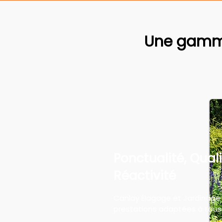
Une gamme
Ponctualité, Quali
Réactivité
Canlay Élagage et Jardinage
prestations adaptées à tous 