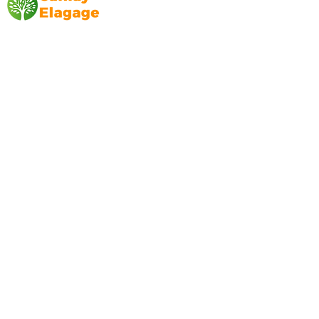
Canlay Elagage
Basée sur Marseille, depuis plus de 10 ans
L’entreprise CANLAY ELAGAGE met son
savoir-faire au service de ses clients
particuliers, comme professionnels. ​
Prestations
Elagage
Abattage
Taille de haie
Débroussaillage
Mentions légales
Blog
Nos prestations par ville