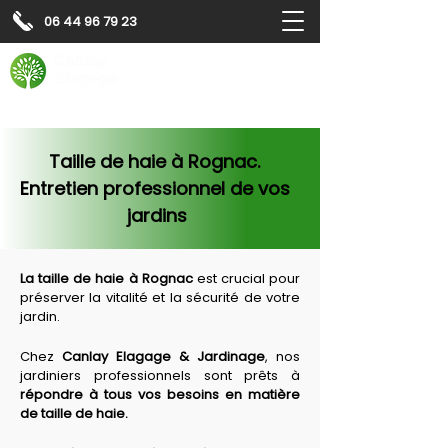
06 44 96 79 23
Contactez-nous pour
un
devis gratuit
Devis gratuit
Contactez-nous
Taille de haie à Rognac. 
Entretien professionnel de vos 
jardins
La taille de haie à 
Rognac
 est crucial pour 
préserver la vitalité et la sécurité de votre 
jardin.
Chez 
Canlay Elagage & Jardinage
, nos 
jardiniers professionnels sont prêts à 
répondre à tous vos besoins en matière 
de taille de haie.