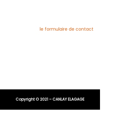
Pour nous contacter
Vous pouvez joindre l’entreprise Canlay
Elagage par téléphone, e-mail ou
directement via
le formulaire de contact
Téléphone :
06 44 96 79 23
04 91 81 08 21
E-mail :
entreprisecanlay@gmail.com
Copyright © 2021 – CANLAY ELAGAGE