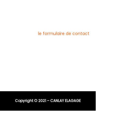
Pour nous contacter
Vous pouvez joindre l’entreprise Canlay
Elagage par téléphone, e-mail ou
directement via
le formulaire de contact
Téléphone :
06 44 96 79 23
04 91 81 08 21
E-mail :
entreprisecanlay@gmail.com
Copyright © 2021 – CANLAY ELAGAGE