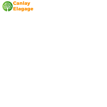
Canlay Elagage
Basée sur Marseille, depuis plus de 10 ans
L’entreprise CANLAY ELAGAGE met son
savoir-faire au service de ses clients
particuliers, comme professionnels. ​
Prestations
Elagage
Abattage
Taille de haie
Débroussaillage
Mentions légales
Blog
Nos prestations par ville