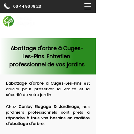
06 44 96 79 23
Contactez-nous pour
un
devis gratuit
Devis gratuit
Contactez-nous
Abattage d'arbre à Cuges-
Les-Pins. Entretien 
professionnel de vos jardins
L'abattage d'arbre à 
Cuges-Les-Pins
 est 
crucial pour préserver la vitalité et la 
sécurité de votre jardin.
Chez 
Canlay Elagage & Jardinage
, nos 
jardiniers professionnels sont prêts à 
répondre à tous vos besoins en matière 
d'abattage d'arbre.