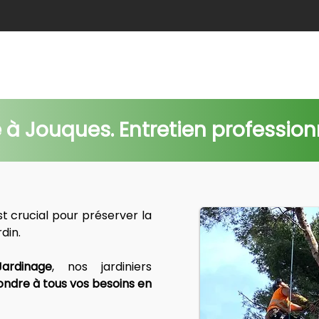
e
Abattage
Taille de haie
Débroussaillage
Nids c
à Jouques. Entretien profession
st crucial pour préserver la 
rdin.
ardinage
, nos jardiniers 
ndre à tous vos besoins en 