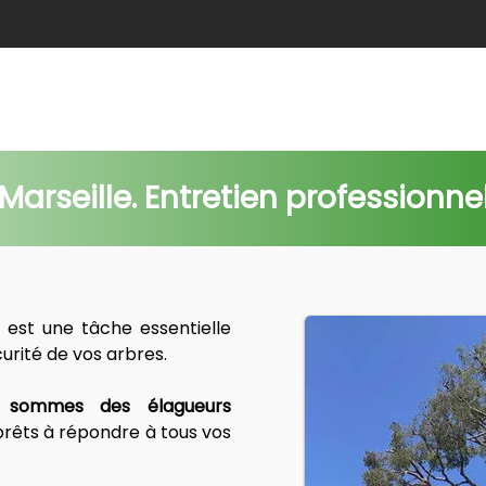
e
Abattage
Taille de haie
Débroussaillage
Nids c
arseille. Entretien professionnel
 est une tâche essentielle 
urité de vos arbres. 
 sommes des élagueurs 
 prêts à répondre à tous vos 