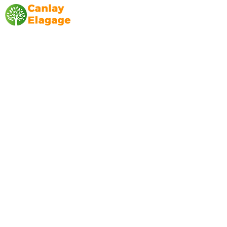
Canlay Elagage
Basée sur Marseille, depuis plus de 10 ans
L’entreprise CANLAY ELAGAGE met son
savoir-faire au service de ses clients
particuliers, comme professionnels. ​
Prestations
Elagage
Abattage
Taille de haie
Débroussaillage
Mentions légales
Blog
Nos prestations par ville