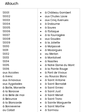
Allauch
13001
à Château Gombert
13002
aux Chutes Lavie
13003
aux Cinq Avenues
13004
à Endoume
13005
à Eoures
13006
à l'Estaque
13007
à la Fourragère
13008
aux Goudes
13009
à la Joliette
13010
à Malpassé
13011
à Mazargues
13012
au Merlan
13013
à Montolivet
13014
à Noailles
13015
à Notre Dame du Mont
13016
à la Pointe Rouge
aux Accates
à Pont de Vivaux
à Arenc
au Roucas Blanc
aux Arnavaux
à Saint Antoine
aux Aygalades
à Saint Barnabé
à Baille, Marseille
à Saint Giniez
à la Barasse
à Saint Just
à la Belle de mai
à Saint Menet
à Belsunce
à Saint Tronc
à la Blancarde
à Sainte Marguerite
à Bonneveine
à Saint Marthe
au Cabot
à Sormiou