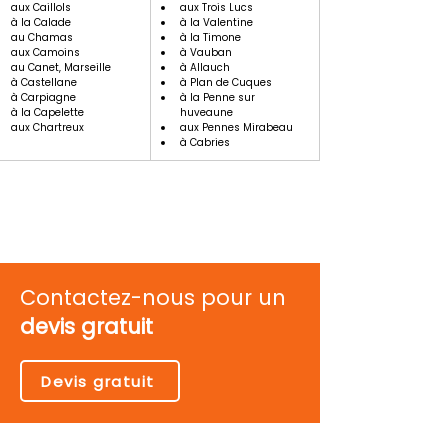
aux Caillols
aux Trois Lucs
à la Calade
à la Valentine
au Chamas
à la Timone
aux Camoins
à Vauban
au Canet, Marseille
à Allauch
à Castellane
à Plan de Cuques
à Carpiagne
à la Penne sur 
à la Capelette
huveaune
aux Chartreux
aux Pennes Mirabeau
à Cabries
Contactez-nous pour un
devis gratuit
Devis gratuit