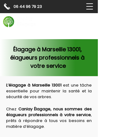
06 44 96 79 23
Contactez-nous pour
un
devis gratuit
Devis gratuit
Contactez-nous
Élagage à Marseille 13001, 
élagueurs professionnels à 
votre service
L’
élagage à Marseille 13001
 est une tâche 
essentielle pour maintenir la santé et la 
sécurité de vos arbres. 
Chez 
Canlay Élagage, nous sommes des 
élagueurs professionnels à votre service
, 
prêts à répondre à tous vos besoins en 
matière d’élagage. 