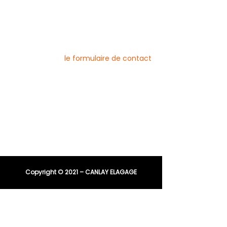
Pour nous contacter
Vous pouvez joindre l’entreprise Canlay
Elagage par téléphone, e-mail ou
directement via
le formulaire de contact
Téléphone :
06 44 96 79 23
04 91 81 08 21
E-mail :
entreprisecanlay@gmail.com
Copyright © 2021 – CANLAY ELAGAGE