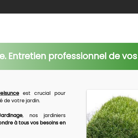
e
Abattage
Taille de haie
Débroussaillage
Nids c
e. Entretien professionnel de vos
Belsunce
 est crucial pour 
té de votre jardin.
ardinage
, nos jardiniers 
ndre à tous vos besoins en 