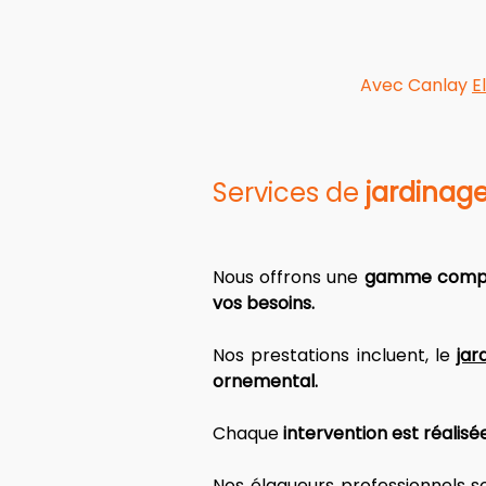
Avec Canlay
E
Services de 
jardinage
Nous offrons une 
gamme compl
vos besoins. 
Nos prestations
 incluent, le 
jar
ornemental. 
Chaque 
intervention est réalisé
Nos élagueurs professionnels s