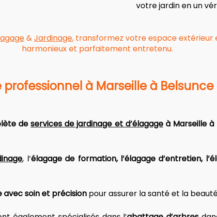
votre jardin en un vér
lagage
&
Jardinage
, transformez votre espace extérieur e
harmonieux et parfaitement entretenu.
 professionnel à Marseille à Belsunce
ète de 
services de jardinage et d’élagage
 à Marseille 
dinage
, l’
élagage de formation, l’élagage d’entretien, l’é
e avec soin et précision
 pour assurer la santé et la beauté
ont également spécialisés dans l’
abattage d’arbres
 dan