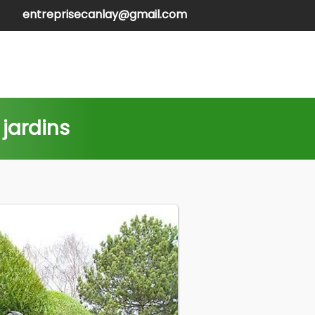
entreprisecanlay@gmail.com
henilles
Contactez-nous
 jardins