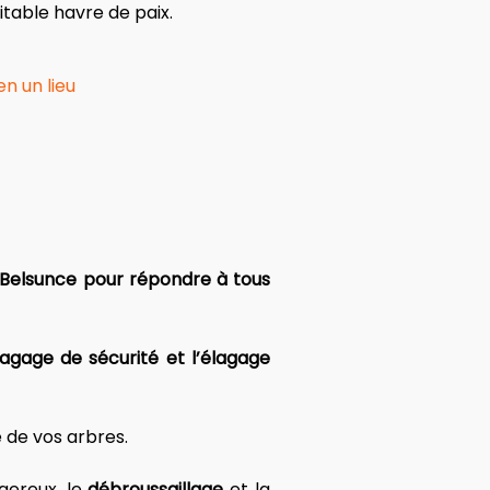
itable havre de paix.
n un lieu
à Belsunce pour répondre à tous 
lagage de sécurité et l’élagage 
 de vos arbres. 
gereux, le 
débroussaillage
 et la 