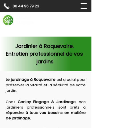
06 44 96 79 23
Contactez-nous pour
un
devis gratuit
Devis gratuit
Contactez-nous
Jardinier à Roquevaire. 
Entretien professionnel de vos 
jardins
Le jardinage à 
Roquevaire
 est crucial pour 
préserver la vitalité et la sécurité de votre 
jardin.
Chez 
Canlay Elagage & Jardinage
, nos 
jardiniers professionnels sont prêts à 
répondre à tous vos besoins en matière 
de jardinage.