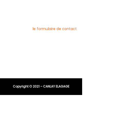
Pour nous contacter
Vous pouvez joindre l’entreprise Canlay
Elagage par téléphone, e-mail ou
directement via
le formulaire de contact
Téléphone :
06 44 96 79 23
04 91 81 08 21
E-mail :
entreprisecanlay@gmail.com
Copyright © 2021 – CANLAY ELAGAGE