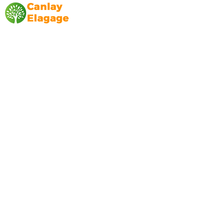
Canlay Elagage
Basée sur Marseille, depuis plus de 10 ans
L’entreprise CANLAY ELAGAGE met son
savoir-faire au service de ses clients
particuliers, comme professionnels. ​
Prestations
Elagage
Abattage
Taille de haie
Débroussaillage
Mentions légales
Blog
Nos prestations par ville