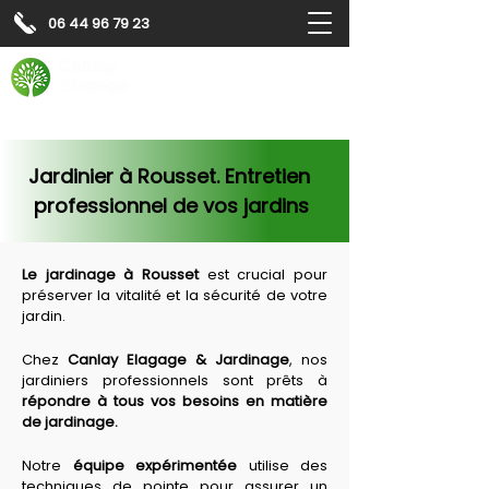
06 44 96 79 23
Contactez-nous pour
un
devis gratuit
Devis gratuit
Contactez-nous
Jardinier à Rousset. Entretien 
professionnel de vos jardins
Le jardinage à 
Rousset
 est crucial pour 
préserver la vitalité et la sécurité de votre 
jardin.
Chez 
Canlay Elagage & Jardinage
, nos 
jardiniers professionnels sont prêts à 
répondre à tous vos besoins en matière 
de jardinage.
Notre 
équipe expérimentée
 utilise des 
techniques de pointe pour assurer un 