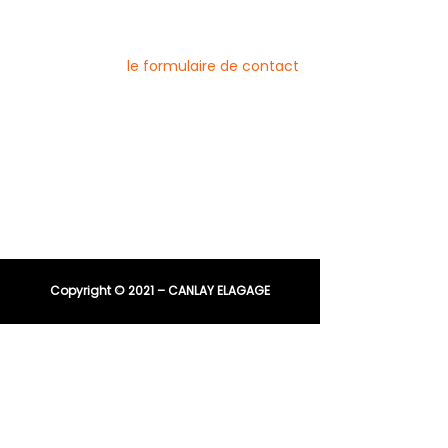
Vous pouvez joindre l’entreprise Canlay
Elagage par téléphone, e-mail ou
directement via
le formulaire de contact
Téléphone :
06 44 96 79 23
04 91 81 08 21
E-mail :
entreprisecanlay@gmail.com
Copyright © 2021 – CANLAY ELAGAGE