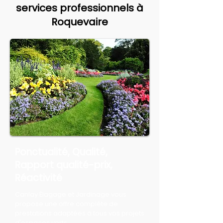
services professionnels à
Roquevaire
Ponctualité, Qualité,
Rapport qualité-prix,
Réactivité
Canlay Élagage et Jardinage vous
propose une offre complète de
prestations adaptées à tous vos projets
d'espaces verts.