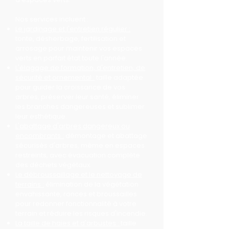
Nos services incluent :
Le jardinage et l'entretien régulier :
tonte, désherbage, fertilisation et
arrosage pour maintenir vos espaces
verts en parfait état toute l'année.
L'élagage de formation, d'entretien, de
sécurité et ornemental :
taille adaptée
pour guider la croissance de vos
arbres, préserver leur santé, éliminer
les branches dangereuses et sublimer
leur esthétique.
L'abattage d'arbres dangereux ou
encombrants :
démontage et abattage
sécurisés d'arbres, même en espaces
restreints, avec évacuation complète
des déchets végétaux.
Le débroussaillage et le nettoyage de
terrains :
élimination de la végétation
envahissante, ronces et broussailles
pour redonner fonctionnalité à votre
terrain et réduire les risques d'incendie.
La taille de haies et d'arbustes :
taille