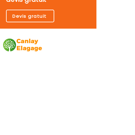
Devis gratuit
Canlay Elagage
Basée sur Marseille, depuis plus de 10 ans
L’entreprise CANLAY ELAGAGE met son
savoir-faire au service de ses clients
particuliers, comme professionnels. ​
Prestations
Elagage
Abattage