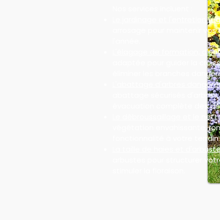
Nos services incluent :
Le jardinage et l'entretien rég
arrosage pour maintenir vos 
l'année.
L'élagage de formation, d'ent
adaptée pour guider la croiss
éliminer les branches danger
L'abattage d'arbres dangere
abattage sécurisés d'arbres
évacuation complète des dé
Le débroussaillage et le nett
végétation envahissante, ron
fonctionnalité à votre terrain 
La taille de haies et d'arbuste
arbustes pour structurer votre
stimuler la floraison.