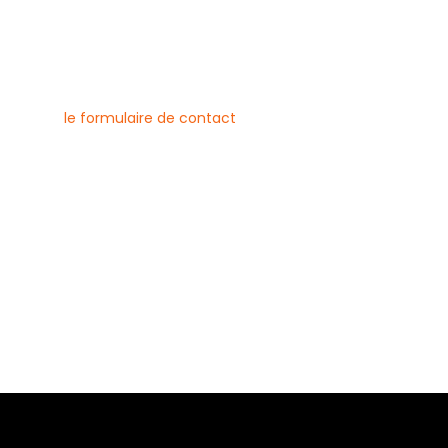
nous contacter
uvez joindre l’entreprise Canlay
 par téléphone, e-mail ou
ment via
le formulaire de contact
ne :
6 79 23
 08 21
risecanlay@gmail.com