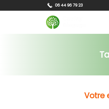
06 44 96 79 23
Elagag
Ta
Votre 