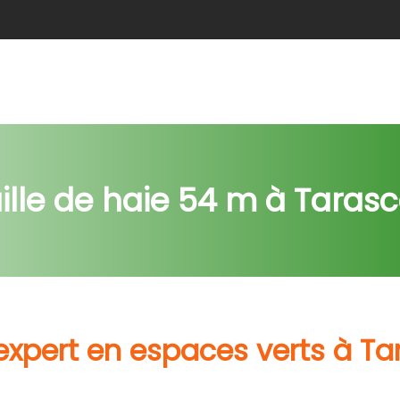
e
Abattage
Taille de haie
Débroussaillage
Nids c
ille de haie 54 m à Taras
expert en espaces verts à T