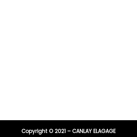
Prestations
Pour 
Vous po
0 ans
Elagage
Elagage
on
Abattage
directe
s
Taille de haie
Débroussaillage
Télépho
Mentions légales
Blog
06 44 9
04 91 81
Nos prestations par ville
E-mail :
entrep
Copyright © 2021 – CANLAY ELAGAGE