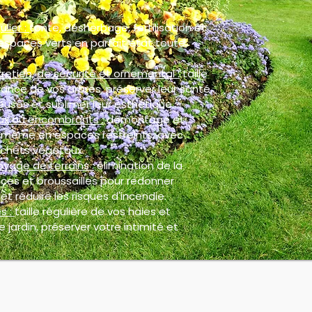
ulier :
tonte, désherbage, fertilisation et
espaces verts en parfait état toute
retien, de sécurité et ornemental :
taille
ance de vos arbres, préserver leur santé,
euses et sublimer leur esthétique.
ux ou encombrants :
démontage et
, même en espaces restreints, avec
chets végétaux.
oyage de terrains :
élimination de la
ces et broussailles pour redonner
et réduire les risques d'incendie.
s :
taille régulière de vos haies et
 jardin, préserver votre intimité et