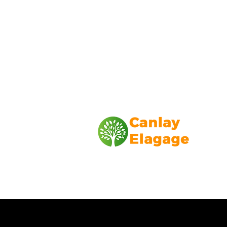
Canlay Elagage
Basée sur Marseille, depuis plus de 1
L’entreprise CANLAY ELAGAGE met s
savoir-faire au service de ses client
particuliers, comme professionnels. ​