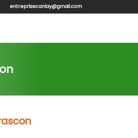
entreprisecanlay@gmail.com
henilles
Contactez-nous
con
arascon