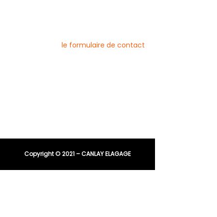
Pour nous contacter
Vous pouvez joindre l’entreprise Canlay
Elagage par téléphone, e-mail ou
directement via
le formulaire de contact
Téléphone :
06 44 96 79 23
04 91 81 08 21
E-mail :
entreprisecanlay@gmail.com
Copyright © 2021 – CANLAY ELAGAGE