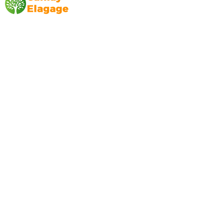
Canlay Elagage
Basée sur Marseille, depuis plus de 10 ans
L’entreprise CANLAY ELAGAGE met son
savoir-faire au service de ses clients
particuliers, comme professionnels. ​
Prestations
Elagage
Abattage
Taille de haie
Débroussaillage
Mentions légales
Blog
Nos prestations par ville