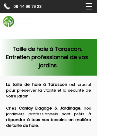
06 44 96 79 23
Contactez-nous pour
un
devis gratuit
Devis gratuit
Contactez-nous
Taille de haie à Tarascon. 
Entretien professionnel de vos 
jardins
La taille de haie à 
Tarascon
 est crucial 
pour préserver la vitalité et la sécurité de 
votre jardin.
Chez 
Canlay Elagage & Jardinage
, nos 
jardiniers professionnels sont prêts à 
répondre à tous vos besoins en matière 
de taille de haie.