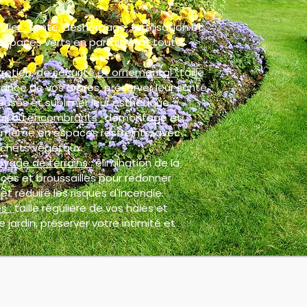
ulier :
tonte, désherbage, fertilisation et
espaces verts en parfait état toute
retien, de sécurité et ornemental :
taille
ance de vos arbres, préserver leur santé,
euses et sublimer leur esthétique.
ux ou encombrants :
démontage et
, même en espaces restreints, avec
chets végétaux.
oyage de terrains :
élimination de la
ces et broussailles pour redonner
et réduire les risques d'incendie.
s :
taille régulière de vos haies et
 jardin, préserver votre intimité et