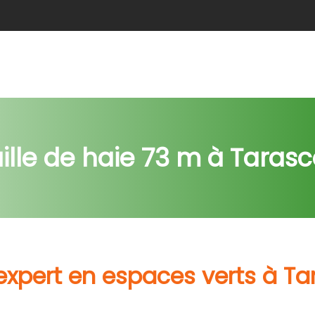
e
Abattage
Taille de haie
Débroussaillage
Nids c
ille de haie 73 m à Taras
expert en espaces verts à T