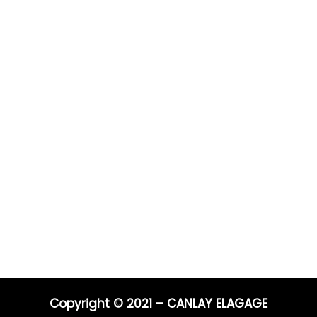
Prestations
Pour 
Vous po
0 ans
Elagage
Elagage
on
Abattage
directe
s
Taille de haie
Débroussaillage
Télépho
Mentions légales
Blog
06 44 9
04 91 81
Nos prestations par ville
E-mail :
entrep
Copyright © 2021 – CANLAY ELAGAGE