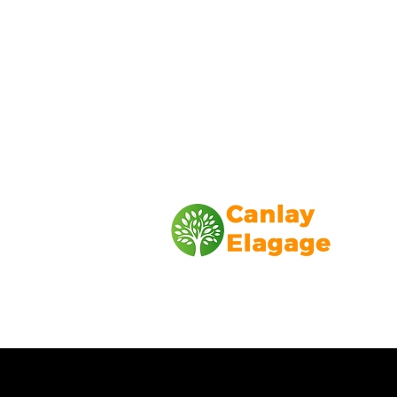
Canlay Elagage
Basée sur Marseille, depuis plus de 1
L’entreprise CANLAY ELAGAGE met s
savoir-faire au service de ses client
particuliers, comme professionnels. ​