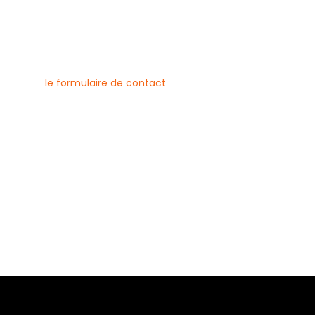
nous contacter
uvez joindre l’entreprise Canlay
 par téléphone, e-mail ou
ment via
le formulaire de contact
ne :
6 79 23
 08 21
risecanlay@gmail.com