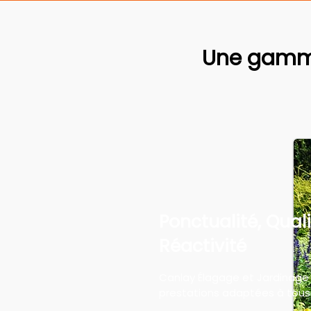
Une gamme
Ponctualité, Quali
Réactivité
Canlay Élagage et Jardinage
prestations adaptées à tous 