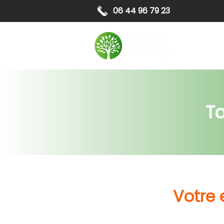
06 44 96 79 23
Elagag
Ta
Votre 