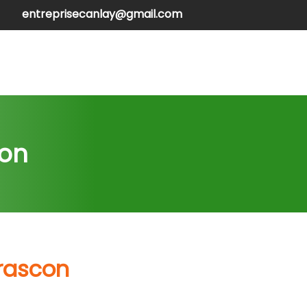
entreprisecanlay@gmail.com
henilles
Contactez-nous
con
arascon