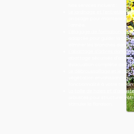
Nos services incluent :
Le jardinage et l'entretien rég
arrosage pour maintenir vos 
l'année.
L'élagage de formation, d'ent
adaptée pour guider la croiss
éliminer les branches danger
L'abattage d'arbres dangere
abattage sécurisés d'arbres
évacuation complète des dé
Le débroussaillage et le nett
végétation envahissante, ron
fonctionnalité à votre terrain 
La taille de haies et d'arbuste
arbustes pour structurer votre
stimuler la floraison.