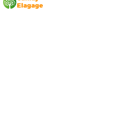
Canlay Elagage
Basée sur Marseille, depuis plus de 10 ans
L’entreprise CANLAY ELAGAGE met son
savoir-faire au service de ses clients
particuliers, comme professionnels. ​
Prestations
Elagage
Abattage
Taille de haie
Débroussaillage
Mentions légales
Blog
Nos prestations par ville