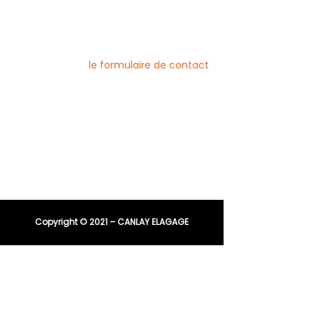
Pour nous contacter
Vous pouvez joindre l’entreprise Canlay
Elagage par téléphone, e-mail ou
directement via
le formulaire de contact
Téléphone :
06 44 96 79 23
04 91 81 08 21
E-mail :
entreprisecanlay@gmail.com
Copyright © 2021 – CANLAY ELAGAGE